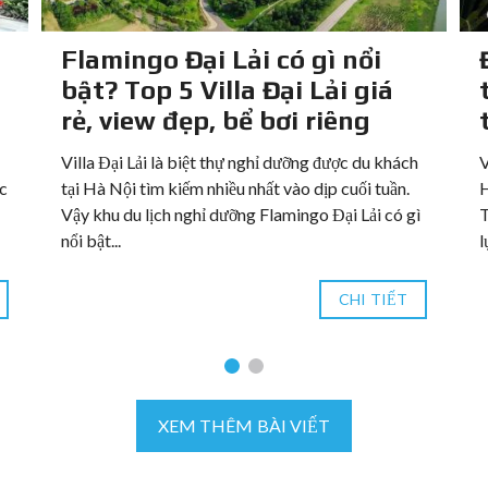
Flamingo Đại Lải có gì nổi
bật? Top 5 Villa Đại Lải giá
rẻ, view đẹp, bể bơi riêng
Villa Đại Lải là biệt thự nghỉ dưỡng được du khách
V
ặc
tại Hà Nội tìm kiếm nhiều nhất vào dịp cuối tuần.
H
Vậy khu du lịch nghỉ dưỡng Flamingo Đại Lải có gì
T
nổi bật...
l
CHI TIẾT
XEM THÊM BÀI VIẾT