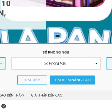
 10
N,
SỐ PHÒNG NGỦ
Số Phòng Ngủ
TÌM KIẾM
TÌM KIẾM NÂNG CAO
(CAO ĐẾN THẤP)
GIÁ (THẤP ĐẾN CAO)