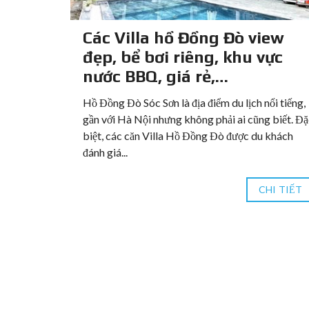
Nội
Các Villa hồ Đồng Đò view
đẹp, bể bơi riêng, khu vực
nước BBQ, giá rẻ,…
30 người
 Săn villa
Hồ Đồng Đò Sóc Sơn là địa điểm du lịch nổi tiếng,
ếu bạn biết
gần với Hà Nội nhưng không phải ai cũng biết. Đ
biệt, các căn Villa Hồ Đồng Đò được du khách
đánh giá...
HI TIẾT
CHI TIẾT