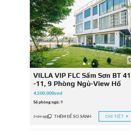
VILLA VIP FLC Sầm Sơn BT 41
-11, 9 Phòng Ngủ-View Hồ
4.500.000vnd
Số phòng ngủ:
9
THÊM ĐỂ SO SÁNH
CHI TIẾT
2 năm ago