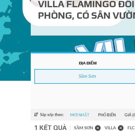
VILLA FLAMINGO ĐÔI
PHÒNG, CÓ SÂN VƯỜ
ĐỊA ĐIỂM
Sầm Sơn
Sắp xếp theo:
MỚI NHẤT
PHỔ BIẾN
GIÁ 
1 KẾT QUẢ
SẦM SƠN
VILLA
FLC