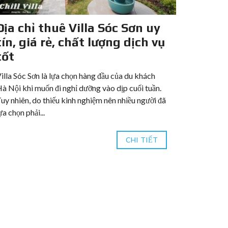
Địa chỉ thuê Villa Sóc Sơn uy
Bật mí
tín, giá rẻ, chất lượng dịch vụ
10 ngư
tốt
Xung quanh
Nội cho 10
illa Sóc Sơn là lựa chọn hàng đầu của du khách
ấy đều tọa 
à Nội khi muốn đi nghỉ dưỡng vào dịp cuối tuần.
tĩnh,...
uy nhiên, do thiếu kinh nghiệm nên nhiều người đã
ựa chọn phải...
CHI TIẾT