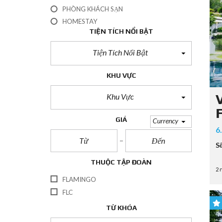
PHÒNG KHÁCH SẠN
HOMESTAY
TIỆN TÍCH NỔI BẬT
Tiện Tích Nổi Bật
KHU VỰC
Khu Vực


GIÁ
Currency
6
S
THUỘC TẬP ĐOÀN
2 
FLAMINGO
FLC
TỪ KHÓA