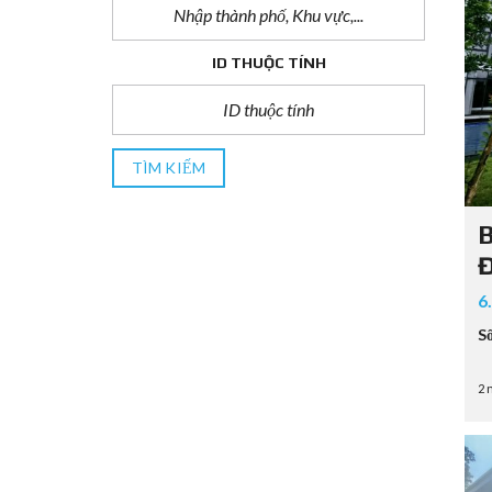
ID THUỘC TÍNH
TÌM KIẾM
B
Đ
6
S
2 