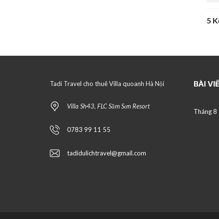
5 K
BÀI VI
Tadi Travel cho thuê Villa quoanh Hà Nội
Villa Sh43, FLC Sầm Sơn Resort
Tháng 8
0783 99 11 55
tadidulichtravel@gmail.com