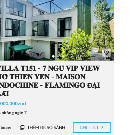
𝐈𝐋𝐋𝐀 𝐓𝟏𝟓𝟏 - 𝟕 𝐍𝐆𝐔̉ 𝐕𝐈𝐏 𝐕𝐈𝐄𝐖
𝐎̂̀ 𝐓𝐇𝐈𝐄̂𝐍 𝐘𝐄̂𝐍 - 𝐌𝐀𝐈𝐒𝐎𝐍
𝐍𝐃𝐎𝐂𝐇𝐈𝐍𝐄 - 𝐅𝐋𝐀𝐌𝐈𝐍𝐆𝐎 Đ𝐀̣𝐈
𝐀̉𝐈
.000.000vnd
ố phòng ngủ:
7
THÊM ĐỂ SO SÁNH
CHI TIẾT
năm ago