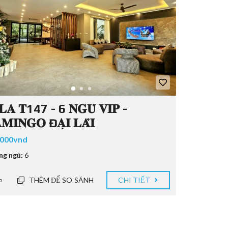
𝐋𝐀 𝐓147 - 6 𝐍𝐆𝐔̉ 𝐕𝐈𝐏 -
𝐌𝐈𝐍𝐆𝐎 Đ𝐀̣𝐈 𝐋𝐀̉𝐈
.000vnd
ng ngủ:
6
THÊM ĐỂ SO SÁNH
CHI TIẾT
o