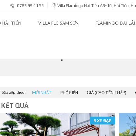
0783 99 11 55
Villa Flamingo Hải Tiến A3-10, Hải Tiến, 
 HẢI TIẾN
VILLA FLC SẦM SƠN
FLAMINGO ĐẠI LẢI
ĐẠI LẢI
Sắp xếp theo:
MỚI NHẤT
PHỔ BIẾN
GIÁ (CAO ĐẾN THẤP)
 KẾT QUẢ
5 XE ĐẠP