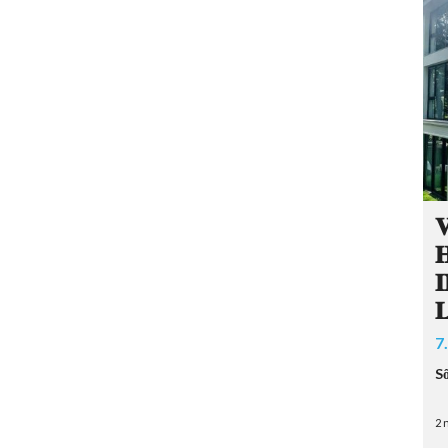



𝐋
7
S
2 