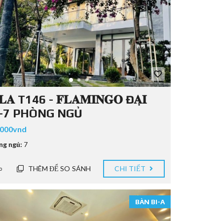
𝐋𝐀 T146 - 𝐅𝐋𝐀𝐌𝐈𝐍𝐆𝐎 Đ𝐀̣𝐈
̉𝐈-7 PHÒNG NGỦ
.000vnd
ng ngủ:
7
THÊM ĐỂ SO SÁNH
CHI TIẾT
o
BÀN BI-A