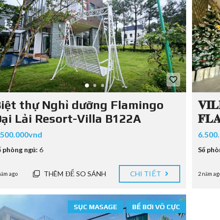
iệt thự Nghỉ dưỡng Flamingo
𝐕𝐈
ại Lải Resort-Villa B122A
𝐅𝐋𝐀
.500.000vnd
6.500
ố phòng ngủ:
6
Số phò
THÊM ĐỂ SO SÁNH
CHI TIẾT
năm ago
2 năm ag
SỤC MASAGE
BỂ BƠI VÔ CỰC