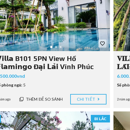
𝗶𝗹𝗹𝗮 B101 5PN View Hồ
𝐕𝐈
𝗹𝗮𝗺𝗶𝗻𝗴𝗼 Đ𝗮̣𝗶 𝗟𝗮̉𝗶 Vĩnh Phúc
𝐋𝐀
.500.000vnd
6.000
ố phòng ngủ:
5
Số phò
THÊM ĐỂ SO SÁNH
CHI TIẾT
năm ago
2 năm ag
BI LẮC