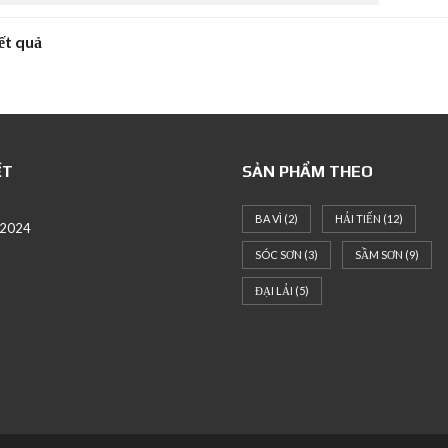
ết quả
ẾT
SẢN PHẨM THEO
BA VÌ
(2)
HẢI TIẾN
(12)
 2024
SÓC SƠN
(3)
SẦM SƠN
(9)
ĐẠI LẢI
(5)