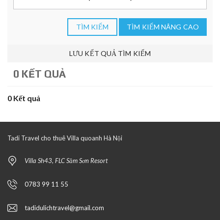
TÌM KIẾM
TÌM KIẾM NÂNG CAO
LƯU KẾT QUẢ TÌM KIẾM
0 KẾT QUẢ
0 Kết quả
Tadi Travel cho thuê Villa quoanh Hà Nội
Villa Sh43, FLC Sầm Sơn Resort
0783 99 11 55
tadidulichtravel@gmail.com