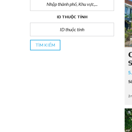
ID THUỘC TÍNH
TÌM KIẾM

5
S
2 