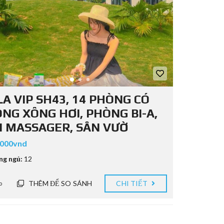
LA VIP SH43, 14 PHÒNG CÓ
NG XÔNG HƠI, PHÒNG BI-A,
 MASSAGER, SÂN VƯỜ
.000vnd
ng ngủ:
12
THÊM ĐỂ SO SÁNH
CHI TIẾT
o