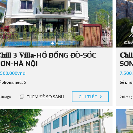
𝐡𝐢𝐥𝐥 3 𝐕𝐢𝐥𝐥𝐚-HỒ ĐỒNG ĐÒ-SÓC
𝐂𝐡
SƠN-HÀ NỘI
SƠN
.500.000vnd
7.500
ố phòng ngủ:
5
Số phò
THÊM ĐỂ SO SÁNH
CHI TIẾT
năm ago
2 năm ag