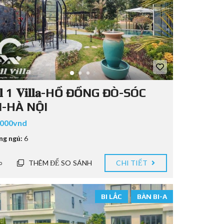
𝐥𝐥 1 𝐕𝐢𝐥𝐥𝐚-HỒ ĐỒNG ĐÒ-SÓC
-HÀ NỘI
.000vnd
ng ngủ:
6
THÊM ĐỂ SO SÁNH
CHI TIẾT
o
BI LẮC
BÀN BI-A