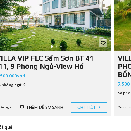
ILLA VIP FLC Sầm Sơn BT 41
VIL
11, 9 Phòng Ngủ-View Hồ
PHÒ
BỒN
.500.000vnd
7.500
ố phòng ngủ:
9
Số phò
THÊM ĐỂ SO SÁNH
CHI TIẾT
năm ago
2 năm ag
ết quả