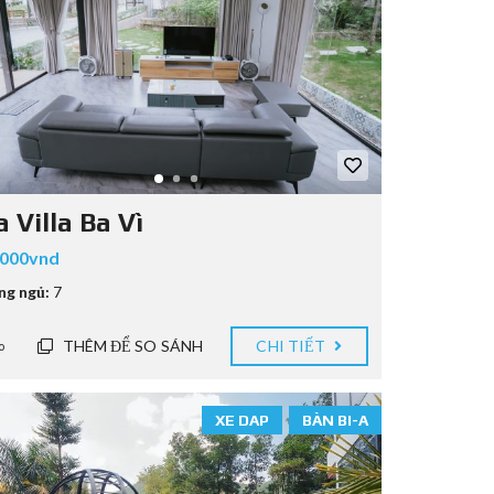
 Villa Ba Vì
.000vnd
ng ngủ:
7
THÊM ĐỂ SO SÁNH
CHI TIẾT
o
XE DAP
BÀN BI-A