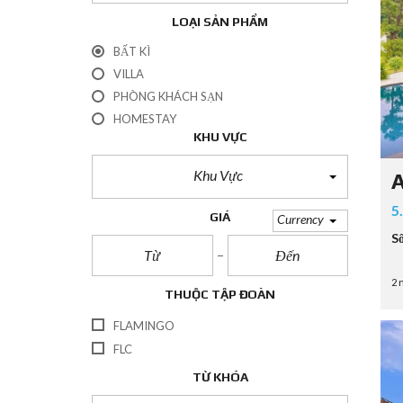
LOẠI SẢN PHẨM
BẤT KÌ
VILLA
PHÒNG KHÁCH SẠN
HOMESTAY
KHU VỰC
Khu Vực
A
5
GIÁ
Currency
S
2 
THUỘC TẬP ĐOÀN
FLAMINGO
FLC
TỪ KHÓA