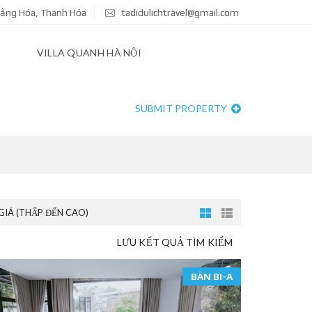
Hoằng Hóa, Thanh Hóa
tadidulichtravel@gmail.com
VILLA QUANH HÀ NỘI
SUBMIT PROPERTY
GIÁ (THẤP ĐẾN CAO)
LƯU KẾT QUẢ TÌM KIẾM
BÀN BI-A