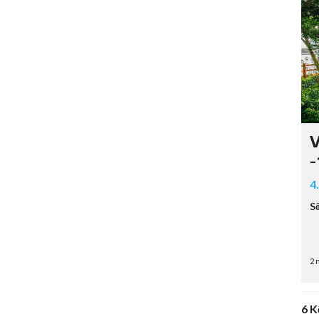
V
-
4
S
2 
6 K