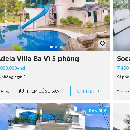
dela Villa Ba Vì 5 phòng
Soca
.000.000vnd
7.450
ố phòng ngủ:
5
Số phò
THÊM ĐỂ SO SÁNH
CHI TIẾT
năm ago
2 năm ag
BÀN BI-A