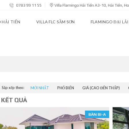
0783 99 11 55
Villa Flamingo Hải Tiến A3-10, Hải Tiến, 
 HẢI TIẾN
VILLA FLC SẦM SƠN
FLAMINGO ĐẠI LẢI
SÂN VƯỜN
Sắp xếp theo:
MỚI NHẤT
PHỔ BIẾN
GIÁ (CAO ĐẾN THẤP)
 KẾT QUẢ
BÀN BI-A