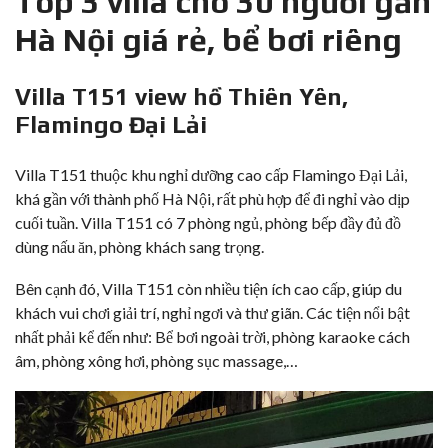
Top 3 villa cho 30 người gần
Hà Nội giá rẻ, bể bơi riêng
Villa T151 view hồ Thiên Yên,
Flamingo Đại Lải
Villa T151
thuộc khu nghỉ dưỡng cao cấp Flamingo Đại Lải,
khá gần với thành phố Hà Nội, rất phù hợp để đi nghỉ vào dịp
cuối tuần. Villa T151 có 7 phòng ngủ, phòng bếp đầy đủ đồ
dùng nấu ăn, phòng khách sang trọng.
Bên cạnh đó, Villa T151 còn nhiều tiện ích cao cấp, giúp du
khách vui chơi giải trí, nghỉ ngơi và thư giãn. Các tiện nổi bật
nhất phải kể đến như: Bể bơi ngoài trời, phòng karaoke cách
âm, phòng xông hơi, phòng sục massage,…