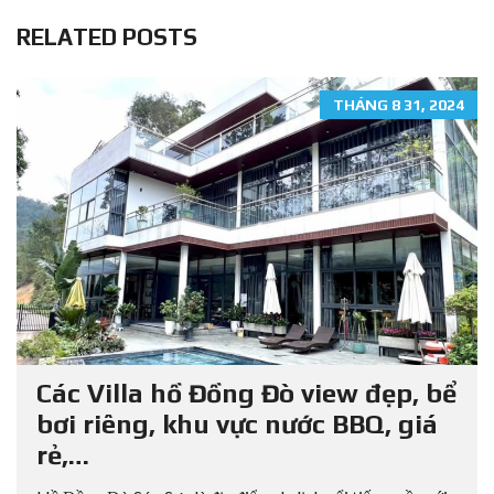
RELATED POSTS
THÁNG 8 31, 2024
Các Villa hồ Đồng Đò view đẹp, bể
bơi riêng, khu vực nước BBQ, giá
rẻ,…