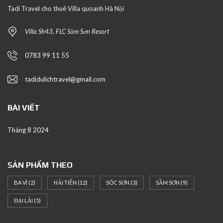
Tadi Travel cho thuê Villa quoanh Hà Nội
Villa Sh43, FLC Sầm Sơn Resort
0783 99 11 55
tadidulichtravel@gmail.com
BÀI VIẾT
Tháng 8 2024
SẢN PHẨM THEO
BA VÌ
(2)
HẢI TIẾN
(12)
SÓC SƠN
(3)
SẦM SƠN
(9)
ĐẠI LẢI
(5)