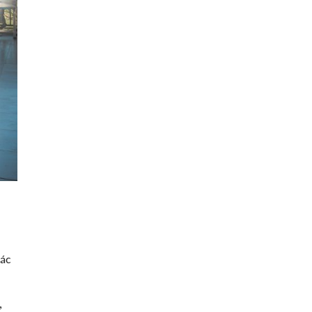
iác
ư