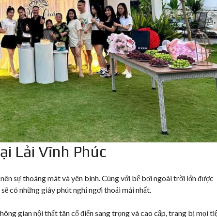
ại Lải Vĩnh Phúc
 nên sự thoáng mát và yên bình. Cùng với bể bơi ngoài trời lớn được
 sẽ có những giây phút nghỉ ngơi thoải mái nhất.
hông gian nội thất tân cổ điển sang trọng và cao cấp, trang bị mọi ti