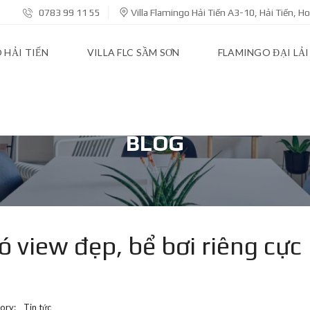
0783 99 11 55
Villa Flamingo Hải Tiến A3-10, Hải Tiến, 
 HẢI TIẾN
VILLA FLC SẦM SƠN
FLAMINGO ĐẠI LẢI
BLOG
ó view đẹp, bể bơi riêng cực
ory:
Tin tức