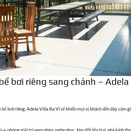
 bể bơi riêng sang chảnh – Adela
bể bơi riêng, Adela Villa Ba Vì sẽ khiến mọi vị khách đến đây cảm g
i-a, phòng giải trí xem phim, nghe nhạc, khu đốt lửa trại, nhà kính th