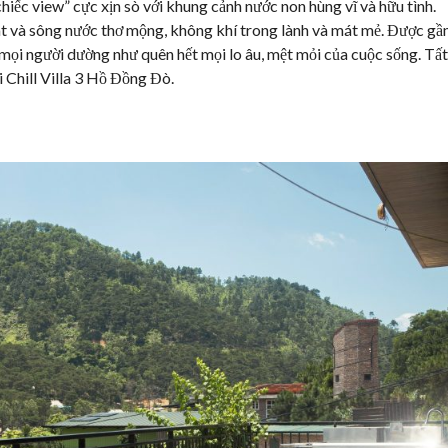
hiếc view” cực xịn sò với khung cảnh nước non hùng vĩ và hữu tình.
át và sông nước thơ mộng, không khí trong lành và mát mẻ. Được gầ
n mọi người dường như quên hết mọi lo âu, mệt mỏi của cuộc sống. Tất
ại Chill Villa 3 Hồ Đồng Đò.