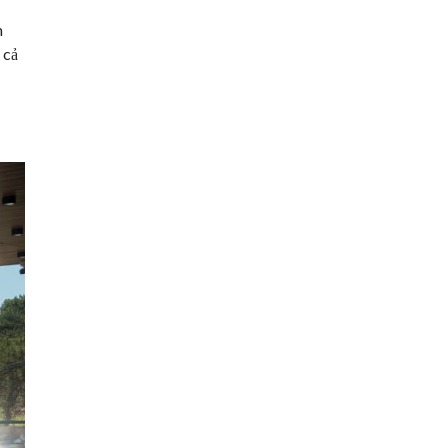
n
 cả