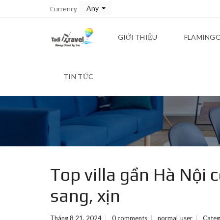
Any
Currency
GIỚI THIỆU
FLAMINGO
TIN TỨC
Top villa gần Hà Nội c
sang, xịn
Tháng 8 21, 2024
0 comments
normal_user
Categ