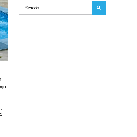
h
xịn
g