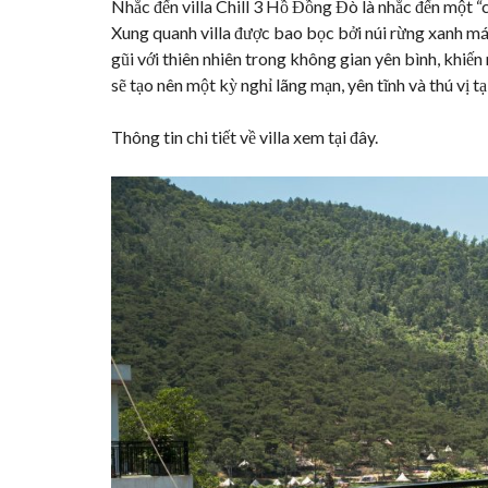
Nhắc đến villa Chill 3 Hồ Đồng Đò là nhắc đến một “c
Xung quanh villa được bao bọc bởi núi rừng xanh m
gũi với thiên nhiên trong không gian yên bình, khiế
sẽ tạo nên một kỳ nghỉ lãng mạn, yên tĩnh và thú vị t
Thông tin chi tiết về villa xem
tại đây
.